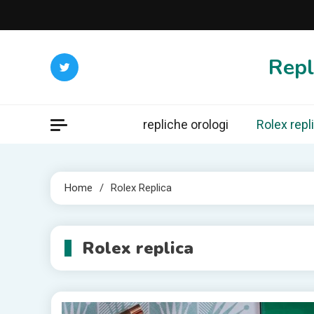
Skip
to
content
Repl
repliche orologi
Rolex repl
Home
Rolex Replica
Rolex replica