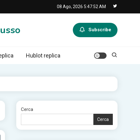
08 Ago, 2026
5:47:52 AM
Lusso
Subscribe
eplica
Hublot replica
Cerca
Cerca