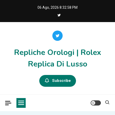
Skip
06 Ago, 2026
8:32:58 PM
to
content
Repliche Orologi | Rolex
Replica Di Lusso
Subscribe