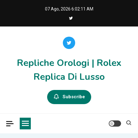
Skip
07 Ago, 2026
6:02:12 AM
to
content
Repliche Orologi | Rolex
Replica Di Lusso
Subscribe